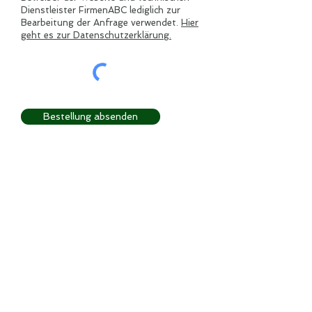
Dienstleister FirmenABC lediglich zur
Bearbeitung der Anfrage verwendet.
Hier
geht es zur Datenschutzerklärung.
Bestellung absenden
Öffnungszeiten
Montag – Freitag
08:00 – 12:00 Uhr
14:00 – 18:00 Uhr
Samstag