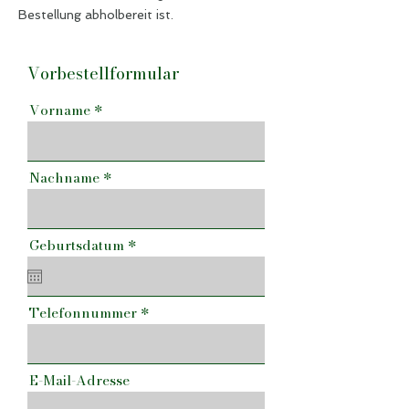
Bestellung abholbereit ist.
Vorbestellformular
Vorname
Nachname
r
Geburtsdatum
*
e
q
u
i
Telefonnummer
r
e
d
E-Mail-Adresse